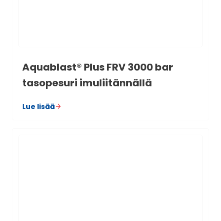
Aquablast® Plus FRV 3000 bar
taso­pe­suri imu­lii­tän­nällä
Lue lisää