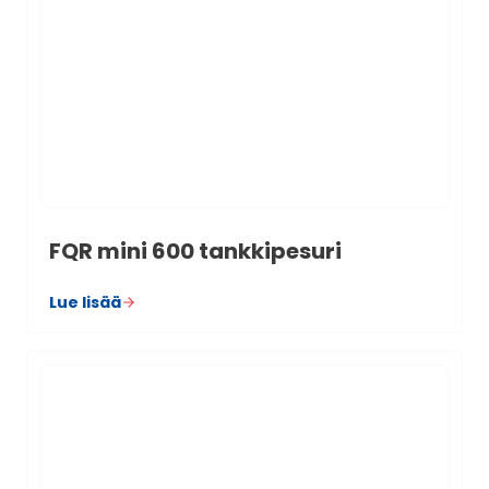
FQR mini 600 tank­ki­pe­suri
Lue lisää