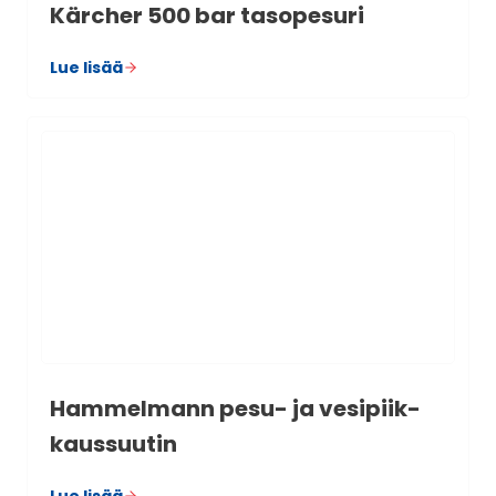
Kärc­her 500 bar taso­pe­suri
Lue lisää
Ham­mel­mann pesu- ja vesi­piik­
kaus­suu­tin
Lue lisää