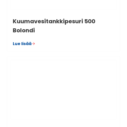
Kuu­ma­ve­si­tank­ki­pe­suri 500
Bolondi
Lue lisää