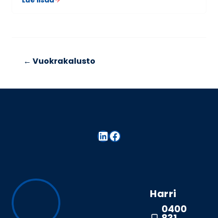
← Vuo­kra­ka­lusto
LinkedIn
Facebook
Harri
0400