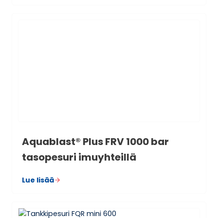
Aquablast® Plus FRV 1000 bar
taso­pe­suri imu­yh­teillä
Lue lisää