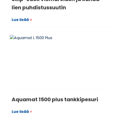
lien puh­dis­tus­suu­tin
Lue lisää
Aqua­mat 1500 plus tank­ki­pe­suri
Lue lisää