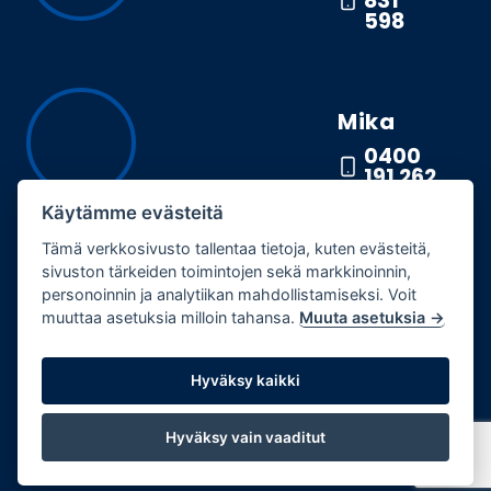
831
598
Mika
0400
191 262
Käytämme evästeitä
Tämä verkkosivusto tallentaa tietoja, kuten evästeitä,
Harrikone Oy / Toimisto
sivuston tärkeiden toimintojen sekä markkinoinnin,
Tuureporinkatu 11A
personoinnin ja analytiikan mahdollistamiseksi. Voit
muuttaa asetuksia milloin tahansa.
Muuta asetuksia →
FI-20100 TURKU
FINLAND
Hyväksy kaikki
Hyväksy vain vaaditut