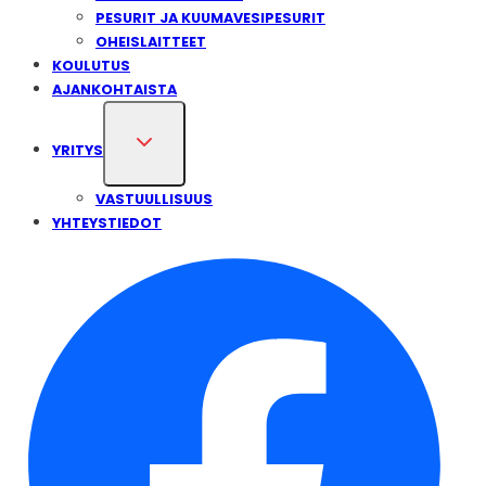
PESU­RIT JA KUU­MA­VE­SI­PE­SU­RIT
OHEIS­LAIT­TEET
KOULUTUS
AJANKOHTAISTA
YRITYS
VASTUULLISUUS
YHTEYSTIEDOT