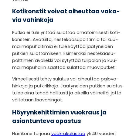
Koti­kons­tit voi­vat aiheut­taa vaka­
via vahin­koja
Put­kia ei tule yrit­tää sulat­taa oma­toi­mi­sesti koti­
kons­tein. Avo­tulta, nes­te­kaa­su­polt­ti­mia tai kuu­
mail­ma­pu­hal­ti­mia ei tule käyt­tää jää­ty­nei­den
put­kien sulat­ta­mi­seen. Esi­mer­kiksi nes­te­kaa­su­
polt­ti­men avo­liekki voi sytyt­tää tuli­pa­lon ja kuu­
mail­ma­pu­hal­lin saat­taa sulat­taa muo­vi­put­ket.
Vir­heel­li­sesti tehty sula­tus voi aiheut­taa palo­va­
hin­koja ja put­ki­rik­koja. Jää­ty­nei­den put­kien sula­tus
tulee aina tehdä hal­li­tusti ja oikeilla väli­neillä, jotta
väl­te­tään lisä­va­hin­got.
Höy­ryn­ke­hit­ti­mien vuo­kraus ja
asian­tun­teva opas­tus
Har­ri­kone tar­joaa
vuo­kra­ka­lus­toa
yli 40 vuo­den