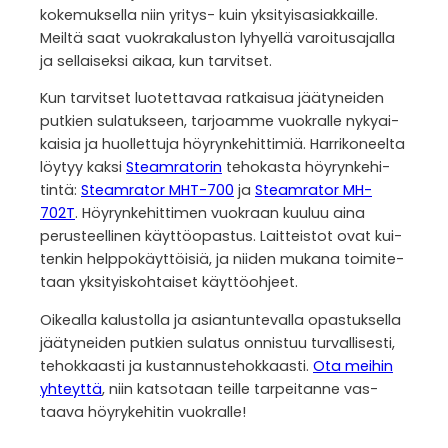
koke­muk­sella niin yri­tys- kuin yksi­tyis­asiak­kaille.
Meiltä saat vuo­kra­ka­lus­ton lyhyellä varoi­tusa­jalla
ja sel­lai­seksi aikaa, kun tar­vit­set.
Kun tar­vit­set luo­tet­ta­vaa rat­kai­sua jää­ty­nei­den
put­kien sula­tuk­seen, tar­joamme vuo­kralle nyky­ai­
kai­sia ja huol­let­tuja höy­ryn­ke­hit­ti­miä. Har­ri­ko­neelta
löy­tyy kaksi
Steam­ra­to­rin
teho­kasta höy­ryn­ke­hi­
tintä:
Steam­ra­tor MHT-700
ja
Steam­ra­tor MH-
702T
. Höy­ryn­ke­hit­ti­men vuo­kraan kuu­luu aina
perus­teel­li­nen käyt­tö­opas­tus. Lait­teis­tot ovat kui­
ten­kin help­po­käyt­töi­siä, ja nii­den mukana toi­mi­te­
taan yksi­tyis­koh­tai­set käyt­tö­oh­jeet.
Oikealla kalus­tolla ja asian­tun­te­valla opas­tuk­sella
jää­ty­nei­den put­kien sula­tus onnis­tuu tur­val­li­sesti,
tehok­kaasti ja kus­tan­nus­te­hok­kaasti.
Ota mei­hin
yhteyttä
, niin kat­so­taan teille tar­pei­tanne vas­
taava höy­ry­ke­hi­tin vuo­kralle!