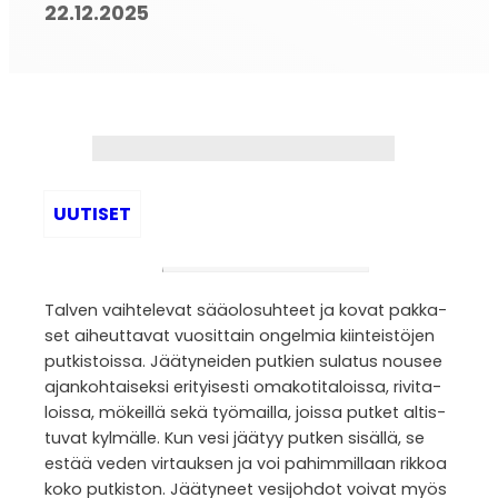
22.12.2025
UUTISET
Tal­ven vaih­te­le­vat sää­olo­suh­teet ja kovat pak­ka­
set aiheut­ta­vat vuo­sit­tain ongel­mia kiin­teis­tö­jen
put­kis­toissa. Jää­ty­nei­den put­kien sula­tus nousee
ajan­koh­tai­seksi eri­tyi­sesti oma­ko­ti­ta­loissa, rivi­ta­
loissa, mökeillä sekä työ­mailla, joissa put­ket altis­
tu­vat kyl­mälle. Kun vesi jää­tyy put­ken sisällä, se
estää veden vir­tauk­sen ja voi pahim­mil­laan rik­koa
koko put­kis­ton. Jää­ty­neet vesi­joh­dot voi­vat myös