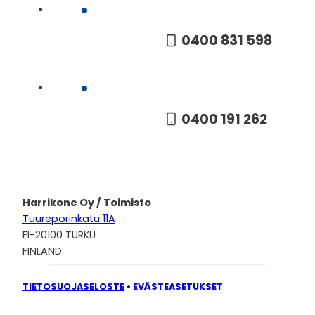
Harri
0400 831 598
Mika
0400 191 262
Harrikone Oy / Toimisto
Tuureporinkatu 11A
FI-20100 TURKU
FINLAND
TIETOSUOJASELOSTE
•
EVÄSTEASETUKSET