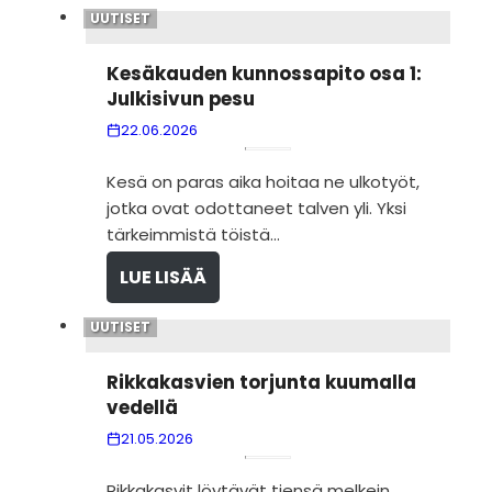
UUTISET
Kesä­kau­den kun­nos­sa­pito osa 1:
Jul­ki­si­vun pesu
22.06.2026
Kesä on paras aika hoi­taa ne ulko­työt,
jotka ovat odot­ta­neet tal­ven yli. Yksi
tär­keim­mistä töistä...
LUE LISÄÄ
UUTISET
Rik­ka­kas­vien tor­junta kuu­malla
vedellä
21.05.2026
Rik­ka­kas­vit löy­tä­vät tiensä mel­kein