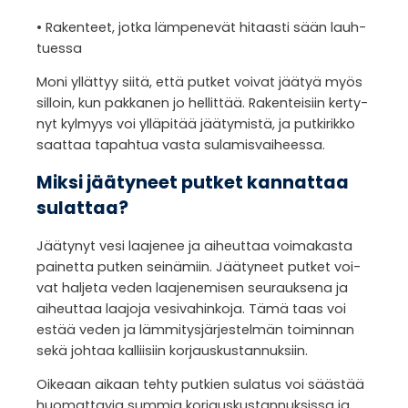
• Raken­teet, jotka läm­pe­ne­vät hitaasti sään lauh­
tuessa
Moni yllät­tyy siitä, että put­ket voi­vat jää­tyä myös
sil­loin, kun pak­ka­nen jo hel­lit­tää. Raken­tei­siin ker­ty­
nyt kyl­myys voi yllä­pi­tää jää­ty­mistä, ja put­ki­rikko
saat­taa tapah­tua vasta sula­mis­vai­heessa.
Miksi jää­ty­neet put­ket kan­nat­taa
sulat­taa?
Jää­ty­nyt vesi laa­je­nee ja aiheut­taa voi­ma­kasta
pai­netta put­ken sei­nä­miin. Jää­ty­neet put­ket voi­
vat hal­jeta veden laa­je­ne­mi­sen seu­rauk­sena ja
aiheut­taa laa­joja vesi­va­hin­koja. Tämä taas voi
estää veden ja läm­mi­tys­jär­jes­tel­män toi­min­nan
sekä joh­taa kal­lii­siin kor­jaus­kus­tan­nuk­siin.
Oike­aan aikaan tehty put­kien sula­tus voi sääs­tää
huo­mat­ta­via sum­mia kor­jaus­kus­tan­nuk­sissa ja