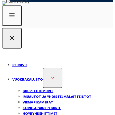
ETUSIVU
VUOKRAKALUSTO
SUUR­TE­HOI­MU­RIT
IMUAU­TOT JA YHDIS­TEL­MÄ­LAIT­TEIS­TOT
VIE­MÄ­RI­KA­ME­RAT
KOR­KEA­PAI­NE­PE­SU­RIT
HÖY­RYN­KE­HIT­TI­MET