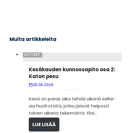
Muita artikkeleita
UUTISET
Kesä­kau­den kun­nos­sa­pito osa 2:
Katon pesu
26.06.2026
Kesä on paras aika tehdä ulkona sel­lai­
sia huol­to­töitä, jotka jää­vät hel­posti
tal­ven aikana teke­mättä. Yksi...
LUE LISÄÄ