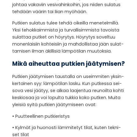
joh­taa vaka­viin vesi­va­hin­koi­hin, jos nii­den sula­tus
teh­dään vää­rin tai liian myö­hään.
Put­kien sula­tus tulee tehdä oikeilla mene­tel­millä.
Yksi tehok­kaim­mista ja tur­val­li­sim­mista tavoista
sulat­taa put­ket on höy­ry­tys. Höy­ry­tys sovel­tuu
monen­lai­siin koh­tei­siin ja mah­dol­lis­taa jään sulat­
ta­mi­sen ilman äkil­li­siä läm­pö­ti­lan muu­tok­sia.
Mikä aiheut­taa put­kien jää­ty­mi­sen?
Put­kien jää­ty­mi­sen taus­talla on useim­mi­ten yksin­
ker­tai­nen syy: läm­pö­ti­lan lasku. Kun put­kessa sei­
sova vesi jää­tyy, se alkaa laa­jen­tua reu­noilta kohti
kes­kio­saa ja voi lopulta tuk­kia koko put­ken. Muita
ylei­siä syitä put­kien jää­ty­mi­seen ovat:
• Puut­teel­li­nen put­kie­ris­tys
• Kyl­mät ja huo­nosti läm­mi­te­tyt tilat, kuten tek­ni­
set tilat