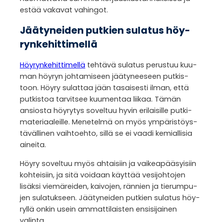
estää vaka­vat vahin­got.
Jää­ty­nei­den put­kien sula­tus höy­
ryn­ke­hit­ti­mellä
Höy­ryn­ke­hit­ti­mellä
teh­tävä sula­tus perus­tuu kuu­
man höy­ryn joh­ta­mi­seen jää­ty­nee­seen put­kis­
toon. Höyry sulat­taa jään tasai­sesti ilman, että
put­kis­toa tar­vit­see kuu­men­taa lii­kaa. Tämän
ansiosta höy­ry­tys sovel­tuu hyvin eri­lai­sille put­ki­
ma­te­ri­aa­leille. Mene­telmä on myös ympä­ris­töys­
tä­väl­li­nen vaih­toehto, sillä se ei vaadi kemial­li­sia
aineita.
Höyry sovel­tuu myös ahtai­siin ja vai­kea­pää­syi­siin
koh­tei­siin, ja sitä voi­daan käyt­tää vesi­joh­to­jen
lisäksi vie­mä­rei­den, kai­vo­jen, rän­nien ja tie­rum­pu­
jen sula­tuk­seen. Jää­ty­nei­den put­kien sula­tus höy­
ryllä onkin usein ammat­ti­lais­ten ensi­si­jai­nen
valinta.