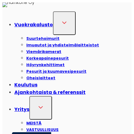
Vuokrakalusto
Suurtehoimurit
Imuautot ja yhdistelmälaitteistot
Viemärikamerat
Korkeapainepesurit
Höyrynkehittimet
Pesurit ja kuumavesipesurit
Oheislaitteet
Koulutus
Ajankohtaista & referenssit
Yritys
MEISTÄ
VASTUULLISUUS