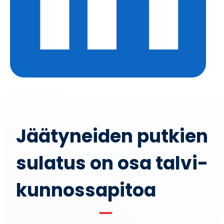
Jää­ty­nei­den put­kien
sula­tus on osa tal­vi­
kun­nos­sa­pi­toa